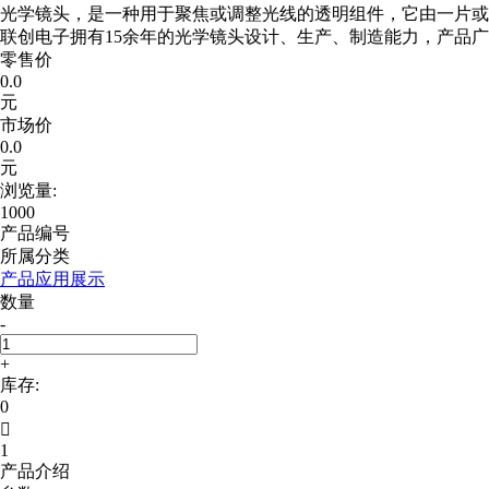
光学镜头，是一种用于聚焦或调整光线的透明组件，它由一片或
联创电子拥有15余年的光学镜头设计、生产、制造能力，产品
零售价
0.0
元
市场价
0.0
元
浏览量:
1000
产品编号
所属分类
产品应用展示
数量
-
+
库存:
0

1
产品介绍