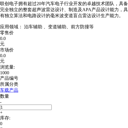
联创电子拥有超过20年汽车电子行业开发的卓越技术团队，具备
完全独立的整套超声波雷达设计、制造及APA产品设计能力，具
有独立算法和电路设计的毫米波变道盲点雷达设计生产能力。
应用领域： 泊车辅助 、变道辅助、前方防撞等
零售价
0.0
元
市场价
0.0
元
浏览量:
1000
产品编号
所属分类
车载产品
数量
-
+
库存:
0