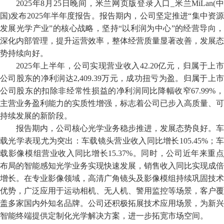
2025年8月25日晚间，米兰网页版登录入口_米兰MiLan(中
国)发布2025年半年度报告。
报告期内，
公司坚定推进
“集中资
发展光学产业”的
核心
战略，坚持
“
以利润为中心
”的
经营导向
深化内部管理
，提升运营效率，整体经营质量显著改善，发展态
势持续向好。
2025年上半年，公司实现
营业收入
42.20亿元
，
归属于上
公司股东的
净利润
达
2
,
40
9.39
万元
，成功
扭亏为盈
。
归属于上
公司股东的扣除非经常性损益的净利润同比降幅收窄
67.99%
，
主营业务盈利能力的实质性增强，标志着公司已步入高质量、可
持续发展的新阶段。
报告期内，公司核心光学业务稳步推进，发展态势良好
。车
载光学表现尤为突出：
车载镜头营
业
收
入
同比增长
105.45%
；
载影像模组营
业
收
入
同比增长
15.37%。
同时，公司
近年来
重点
布局的智能感知光学业务
实现快速
发展，销售收入同比
实现
成倍
增长。在专业影像领域，高清广角镜头及
影像
模组持续巩固技术
优势，广泛应用于运动相机、无人机、警用监控等
场景
，客户覆
盖多家国内外知名品牌
。公司还积极拓展技术应用场景，为新兴
智能终端提供定制化光学解决方案，进一步拓宽市场空间。