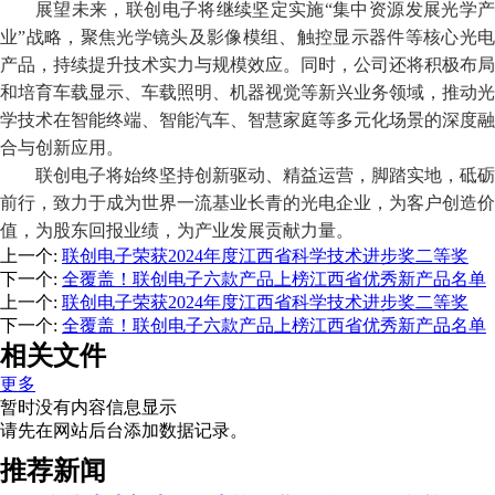
展望未来，联创电子将继续坚定实施
“集中资源发展光学
业”战略
，
聚焦
光学镜头及影像模组、触控显示器件等
核心光
产品
，持续提升技术实力与规模效应
。
同时
，
公司还将积极
布局
和
培育车载显示、车载照明
、
机器视觉等
新兴业务
领域，推动光
学技术在智能终端、智能汽车、智慧家庭等多元化场景的深度融
合与创新应用。
联创电子将始终坚持创新驱动、精益运营，脚踏实地，砥砺
前行，致力于成为
世界一流基业长青的光电企业
，为客户创造价
值，为股东回报业绩，为产业发展贡献力量。
上一个
:
联创电子荣获2024年度江西省科学技术进步奖二等奖
下一个
:
全覆盖！联创电子六款产品上榜江西省优秀新产品名单
上一个
:
联创电子荣获2024年度江西省科学技术进步奖二等奖
下一个
:
全覆盖！联创电子六款产品上榜江西省优秀新产品名单
相关文件
更多
暂时没有内容信息显示
请先在网站后台添加数据记录。
推荐新闻